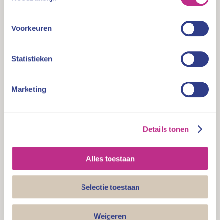
(‘RTS’) en leidraden (Guidelines).
Op 9 februari 2026 heeft AMLA de eerste drie
Voorkeuren
Technische reguleringsnormen voor publieke
consultatie opengesteld:
Statistieken
Deadline 9 maart 2026
https://www.amla.europa.eu/policy/public-
Marketing
consultations/consultation-draft-rts-pecuniary-
sanctions-administrative-measures-and-periodic-
penalty-payments_en
Details tonen
Deadline 8 mei 2026
https://www.amla.europa.eu/policy/public-
Alles toestaan
consultations/consultation-draft-rts-customer-due-
diligence_en?prefLang=nl
Selectie toestaan
Deadline 8 mei 2026
Weigeren
https://www.amla.europa.eu/policy/public-