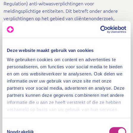
Regulation) anti-witwasverplichtingen voor
meldingsplichtige entiteiten. Dit betreft onder andere
verplichtingen op het gebied van cliëntenonderzoek,
transactiemonitoring, meldingsplicht en de naleving van
sanctieregels. En met de AMLAR wordt de nieuwe
Europese anti-witwasautoriteit (AMLA) opgericht en
worden de taken en bevoegdheden daarvan geregeld.
Deze website maakt gebruik van cookies
Verder vermeldt de zesde anti-witwasrichtlijn welke
We gebruiken cookies om content en advertenties te
regels de nationale overheden dienen in te voeren om
personaliseren, om functies voor social media te bieden
witwassen en terrorismefinanciering te voorkomen. Die
en om ons websiteverkeer te analyseren. Ook delen we
regels komen terug in het nieuwe ontwerpwetsvoorstel
informatie over uw gebruik van onze site met onze
Iwt. Denk daarbij aan onder meer toezicht- en
partners voor social media, adverteren en analyse. Deze
handhavingsbevoegdheden en verplichtingen van
partners kunnen deze gegevens combineren met andere
nationale toezichthouders, zoals BFT.
informatie die u aan ze heeft verstrekt of die ze hebben
verzameld op basis van uw gebruik van hun services.
Nadere invulling AMLR
AMLA is bezig de AMLR nader in te vullen en te
Toestemmingsselectie
verduidelijken met technische reguleringsnormen
Noodzakelijk