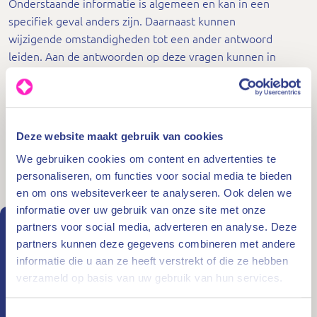
Onderstaande informatie is algemeen en kan in een
specifiek geval anders zijn. Daarnaast kunnen
wijzigende omstandigheden tot een ander antwoord
leiden. Aan de antwoorden op deze vragen kunnen in
een specifiek geval dan ook geen rechten worden
ontleend.
Staat het antwoord op uw vraag niet in de Algemene
Deze website maakt gebruik van cookies
leidraad, de
specifieke leidraden
, de
notities
of in
We gebruiken cookies om content en advertenties te
onderstaand overzicht, dan kunt u via het
personaliseren, om functies voor social media te bieden
contactformulier
uw vraag insturen.
en om ons websiteverkeer te analyseren. Ook delen we
informatie over uw gebruik van onze site met onze
Meestgestelde vragen
partners voor social media, adverteren en analyse. Deze
partners kunnen deze gegevens combineren met andere
Welke vormen van het cliëntenonderzoek kent de
informatie die u aan ze heeft verstrekt of die ze hebben
Wwft?
verzameld op basis van uw gebruik van hun services.
Is het vastleggen en bewaren van cliëntgegevens in
In de Wwft bestaan er drie vormen van het
strijd met de AVG?
Toestemmingsselectie