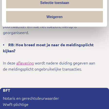
• Compliance Adviseert.
Selectie toestaan
In deze
aflevering
wordt besproken hoe
Weigeren
beroepsgroepen invulling moeten geven aan hun rol als
poortwachter en hoe het toezicht hierop is
georganiseerd.
• RB: Hoe breed moet je naar de meldingsplicht
kijken?
In deze
aflevering
wordt nadere duiding gegeven aan
de meldingsplicht ongebruikelijke transacties.
BFT
Notaris en gerechtsdeurwaarder
Wwft-plichtige