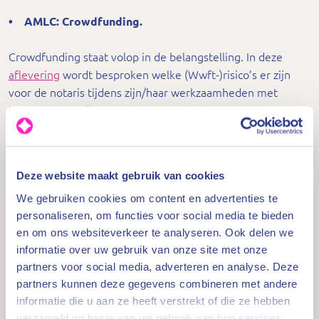
• AMLC: Crowdfunding.
Crowdfunding staat volop in de belangstelling. In deze
aflevering
wordt besproken welke (Wwft-)risico’s er zijn
voor de notaris tijdens zijn/haar werkzaamheden met
betrekking tot financiering door middel van
crowdfunding. Daarnaast worden praktische handvatten
gegeven voor de notaris om de onderzoeksplicht in te
vullen.
Deze website maakt gebruik van cookies
• AMLC: Cryptovaluta.
We gebruiken cookies om content en advertenties te
personaliseren, om functies voor social media te bieden
en om ons websiteverkeer te analyseren. Ook delen we
In deze
aflevering
geeft BFT een toelichting op de
informatie over uw gebruik van onze site met onze
notitie cryptovaluta voor notarissen.
partners voor social media, adverteren en analyse. Deze
partners kunnen deze gegevens combineren met andere
• AMLC: Katvangers en stromannen.
informatie die u aan ze heeft verstrekt of die ze hebben
verzameld op basis van uw gebruik van hun services.